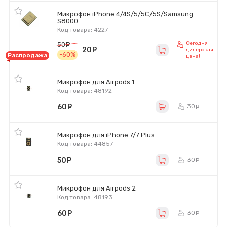
Микрофон iPhone 4/4S/5/5C/5S/Samsung
S8000
Код товара: 4227
Сегодня
50
руб.
20
руб.
дилерская
-60%
Распродажа
цена!
Микрофон для Airpods 1
Код товара: 48192
60
руб.
30
ру
Микрофон для iPhone 7/7 Plus
Код товара: 44857
50
руб.
30
ру
Микрофон для Airpods 2
Код товара: 48193
60
руб.
30
ру