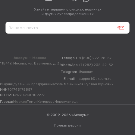
Узнайте первыми о скидках, новинках
и других суперпредложениях
Аксеум — Москва
Телефон
8 (800) 222-98-57
115419, Москва, ул. Вавилова, д. 3
WhatsApp
+7 (983) 232-42-32
Telegram
@axeum
E-mail
support@axeum.ru
Индивидуальный предприниматель Меньшиков Руслан Юрьевич
ИНН
701745175857
ОГРНИП
317703100109277
Города:
Москва
Томск
Кемерово
Новокузнецк
© 2009-2026 «Аксеум»
Полная версия