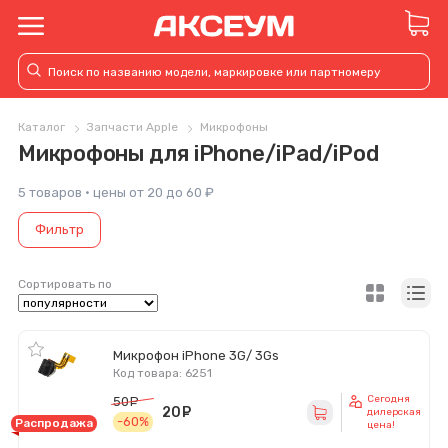
Каталог
Запчасти Apple
Микрофоны
Микрофоны для iPhone/iPad/iPod
5 товаров · цены от 20 до 60 ₽
Фильтр
Сортировать по
Микрофон iPhone 3G/ 3Gs
Код товара: 6251
Сегодня
50
руб.
20
руб.
дилерская
-60%
Распродажа
цена!