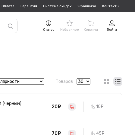
Оплата
Гарантия
Система скидок
Франшиза
Контакты
Статус
Избранное
Корзина
Войти
Товаров
X (черный)
20
руб.
10
руб.
70
руб.
45
руб.