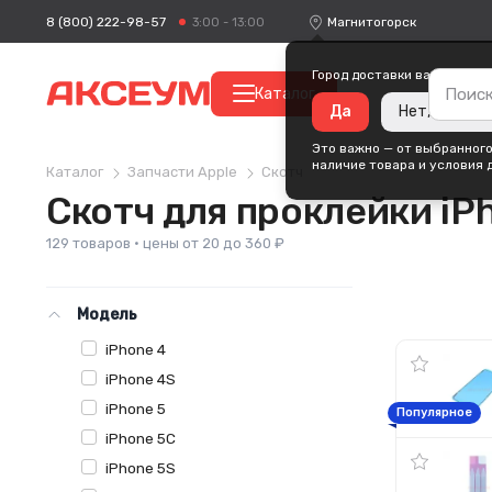
8 (800) 222-98-57
Магнитогорск
3:00 - 13:00
Город доставки ваших поку
Каталог
Да
Нет, измени
Это важно — от выбранного
наличие товара и условия 
Каталог
Запчасти Apple
Скотч
Скотч для проклейки iP
129 товаров · цены от 20 до 360 ₽
Модель
iPhone 4
iPhone 4S
iPhone 5
Популярное
iPhone 5C
iPhone 5S