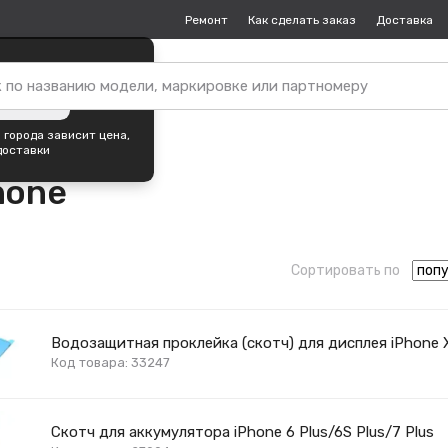
Ремонт
Как сделать заказ
Доставка
пок —
Магнитогорск
?
ть город
 города зависит цена,
доставки
hone
Сортировать по
Водозащитная проклейка (скотч) для дисплея iPhone 
Код товара: 33247
Скотч для аккумулятора iPhone 6 Plus/6S Plus/7 Plus